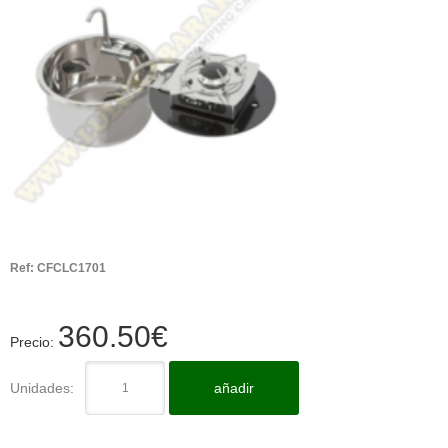
Ref:
CFCLC1701
360.50
€
Precio:
Unidades:
añadir