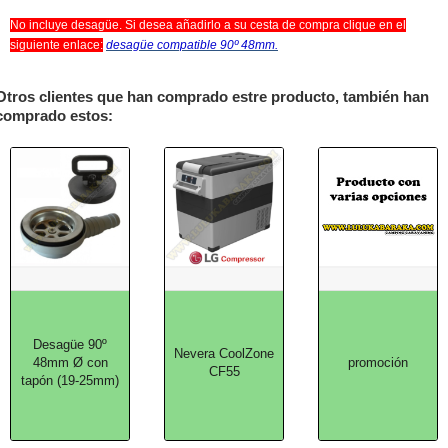
No incluye desagüe. Si desea añadirlo a su cesta de compra clique en el
siguiente enlace:
desagüe compatible 90º 48mm.
Otros clientes que han comprado estre producto, también han
comprado estos:
Desagüe 90º
Nevera CoolZone
48mm Ø con
promoción
CF55
tapón (19-25mm)