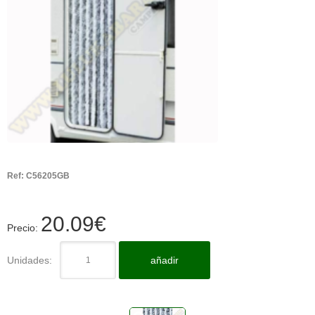
Ref:
C56205GB
20.09
€
Precio:
Unidades:
añadir