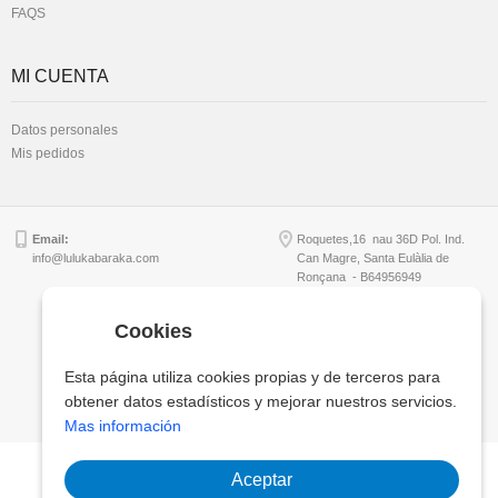
FAQS
MI CUENTA
Datos personales
Mis pedidos
Email:
Roquetes,16 nau 36D Pol. Ind.
info@lulukabaraka.com
Can Magre, Santa Eulàlia de
Ronçana - B64956949
Cookies
Copyright © Lulukabaraka, S.L.
Esta página utiliza cookies propias y de terceros para
obtener datos estadísticos y mejorar nuestros servicios.
Mas información
Aceptar