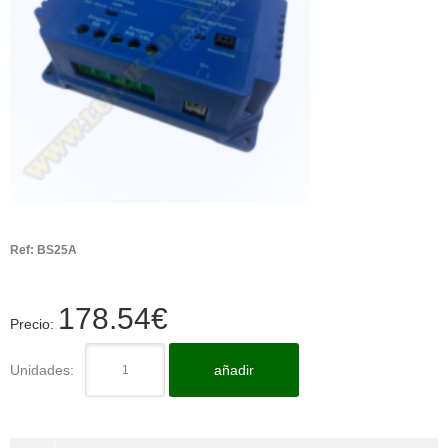
Ref:
BS25A
178.54
€
Precio:
Unidades:
añadir