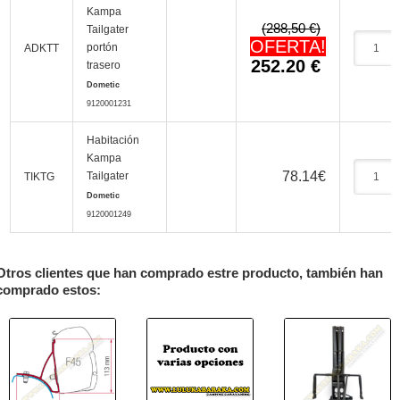
Kampa
(288,50 €)
Tailgater
OFERTA!
portón
ADKTT
252.20
€
trasero
Dometic
9120001231
Habitación
Kampa
78.14
€
Tailgater
TIKTG
Dometic
9120001249
Otros clientes que han comprado estre producto, también han
comprado estos: