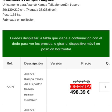
Únicamente para Avancé Kampa Tailgater portón trasero.
20x130x210 cm. (Plegada 38x38x6 cm).
Peso 1,35 kg.
Fabricada en poiliéster.
Puedes desplazar la tabla que viene a continuación con el
dedo para ver los precios, o girar el dispositivo móvil en
posición horizontal
Ref.
Descripción
Versión
Precio
Qtt.
Avancé
Kampa Cross
(540,74 €)
Air TG portón
OFERTA!
AKPT
trasero
498.39
€
Dometic
9120001237
Avancé