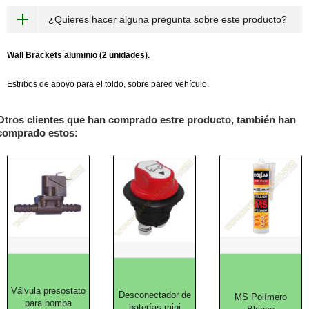
¿Quieres hacer alguna pregunta sobre este producto?
Wall Brackets aluminio (2 unidades).
Estribos de apoyo para el toldo, sobre pared vehículo.
Otros clientes que han comprado estre producto, también han
comprado estos:
Válvula presostato
Desconectador de
MS Polímero
para bomba
baterías mini