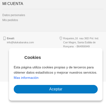
MI CUENTA
Datos personales
Mis pedidos
Email:
Roquetes,16 nau 36D Pol. Ind.
info@lulukabaraka.com
Can Magre, Santa Eulàlia de
Ronçana - B64956949
Cookies
Copyright © Lulukabaraka, S.L.
Esta página utiliza cookies propias y de terceros para
obtener datos estadísticos y mejorar nuestros servicios.
Mas información
Aceptar